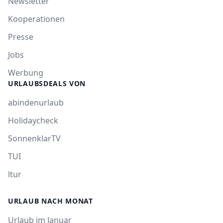
Newsletter
Kooperationen
Presse
Jobs
Werbung
URLAUBSDEALS VON
abindenurlaub
Holidaycheck
SonnenklarTV
TUI
ltur
URLAUB NACH MONAT
Urlaub im Januar