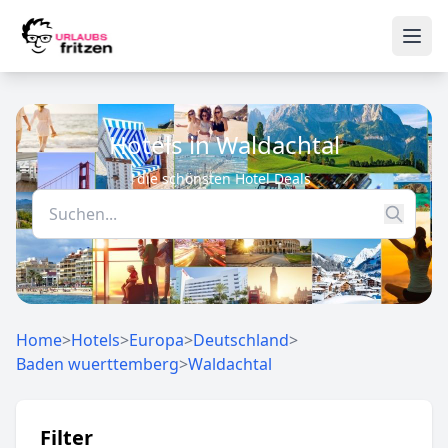
Skip to content
Ope
Hotels in Waldachtal
die schönsten Hotel Deals
Home
>
Hotels
>
Europa
>
Deutschland
>
Baden wuerttemberg
>
Waldachtal
Filter