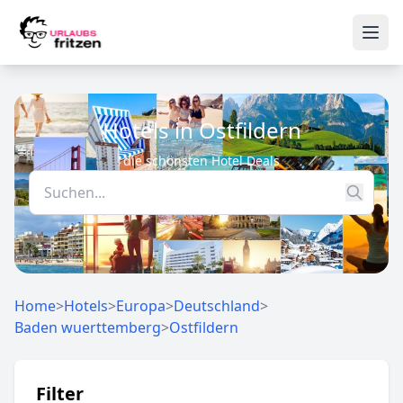
Skip to content
Ope
Hotels in Ostfildern
die schönsten Hotel Deals
Home
>
Hotels
>
Europa
>
Deutschland
>
Baden wuerttemberg
>
Ostfildern
Filter