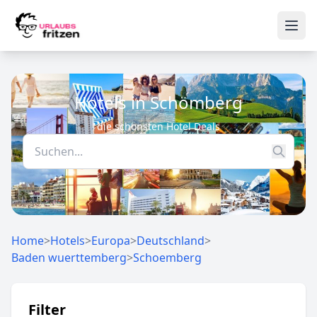
Skip to content
Ope
Hotels in Schömberg
die schönsten Hotel Deals
Home
>
Hotels
>
Europa
>
Deutschland
>
Baden wuerttemberg
>
Schoemberg
Filter