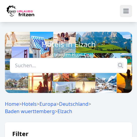
Skip to content
Ope
Hotels in Elzach
die schönsten Hotel Deals
Home
>
Hotels
>
Europa
>
Deutschland
>
Baden wuerttemberg
>
Elzach
Filter