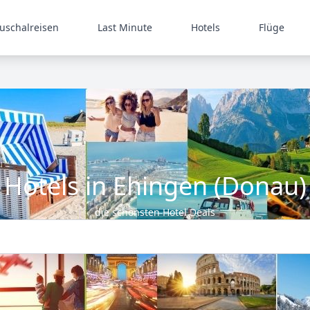
uschalreisen
Last Minute
Hotels
Flüge
Hotels in Ehingen (Donau)
die schönsten Hotel Deals