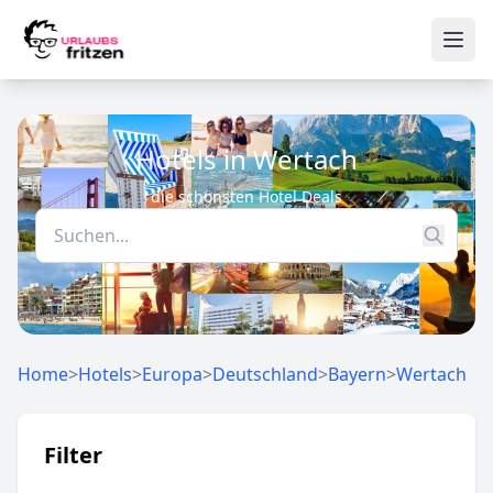
Skip to content
Ope
Hotels in Wertach
die schönsten Hotel Deals
Home
>
Hotels
>
Europa
>
Deutschland
>
Bayern
>
Wertach
Filter