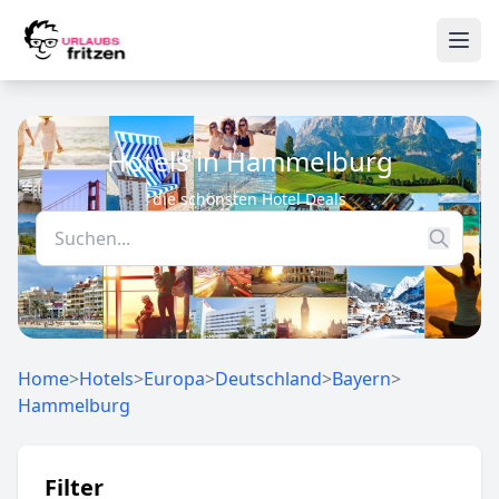
Skip to content
Ope
Hotels in Hammelburg
die schönsten Hotel Deals
Home
>
Hotels
>
Europa
>
Deutschland
>
Bayern
>
Hammelburg
Filter