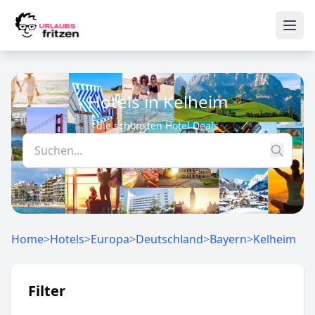
Skip to content
Ope
Hotels in Kelheim
die schönsten Hotel Deals
Home
>
Hotels
>
Europa
>
Deutschland
>
Bayern
>
Kelheim
Filter