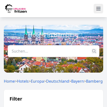
Skip to content
Ope
Hotels in Bamberg
entdecke die schönsten Hotel Deals bei uns
Home
>
Hotels
>
Europa
>
Deutschland
>
Bayern
>
Bamberg
Filter