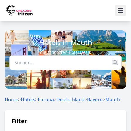
Skip to content
Ope
Hotels in Mauth
die schönsten Hotel Deals
Home
>
Hotels
>
Europa
>
Deutschland
>
Bayern
>
Mauth
Filter