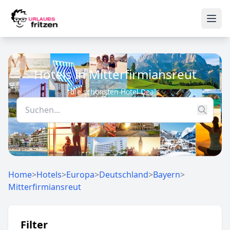
Skip to content
Ope
Hotels in Mitterfirmiansreut
die schönsten Hotel Deals
Home
>
Hotels
>
Europa
>
Deutschland
>
Bayern
>
Mitterfirmiansreut
Filter