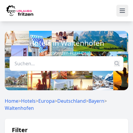
Skip to content
Ope
Hotels in Waltenhofen
die schönsten Hotel Deals
Home
>
Hotels
>
Europa
>
Deutschland
>
Bayern
>
Waltenhofen
Filter