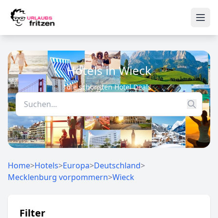
Skip to content
Ope
Hotels in Wieck
die schönsten Hotel Deals
Home
>
Hotels
>
Europa
>
Deutschland
>
Mecklenburg vorpommern
>
Wieck
Filter