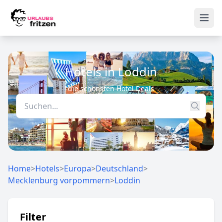
Skip to content
Ope
Hotels in Loddin
die schönsten Hotel Deals
Home
>
Hotels
>
Europa
>
Deutschland
>
Mecklenburg vorpommern
>
Loddin
Filter