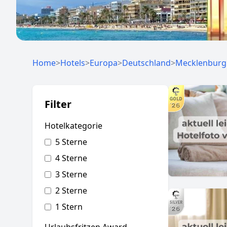
Home
>
Hotels
>
Europa
>
Deutschland
>
Mecklenbur
Filter
Hotelkategorie
5 Sterne
4 Sterne
3 Sterne
2 Sterne
1 Stern