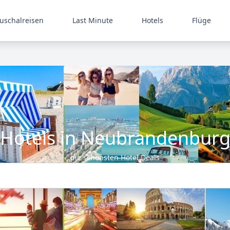
uschalreisen
Last Minute
Hotels
Flüge
Hotels in Neubrandenbur
die schönsten Hotel Deals