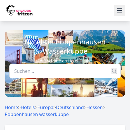
Skip to content
Ope
Hotels in Poppenhausen
Wasserkuppe
die schönsten Hotel Deals
Home
>
Hotels
>
Europa
>
Deutschland
>
Hessen
>
Poppenhausen wasserkuppe