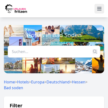
Skip to content
Ope
Hotels in Bad Soden
die schönsten Hotel Deals
Home
>
Hotels
>
Europa
>
Deutschland
>
Hessen
>
Bad soden
Filter