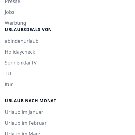
Presse
Jobs
Werbung
URLAUBSDEALS VON
abindenurlaub
Holidaycheck
SonnenklarTV
TUI
ltur
URLAUB NACH MONAT
Urlaub im Januar
Urlaub im Februar
Urlaub im März