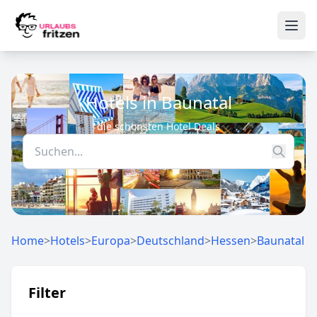
Skip to content
Ope
Hotels in Baunatal
die schönsten Hotel Deals
Home
>
Hotels
>
Europa
>
Deutschland
>
Hessen
>
Baunatal
Filter