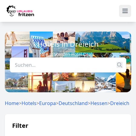
Skip to content
Ope
Hotels in Dreieich
die schönsten Hotel Deals
Home
>
Hotels
>
Europa
>
Deutschland
>
Hessen
>
Dreieich
Filter