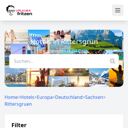
Skip to content
Ope
Hotels in Rittersgrün
die schönsten Hotel Deals
Home
>
Hotels
>
Europa
>
Deutschland
>
Sachsen
>
Rittersgruen
Filter