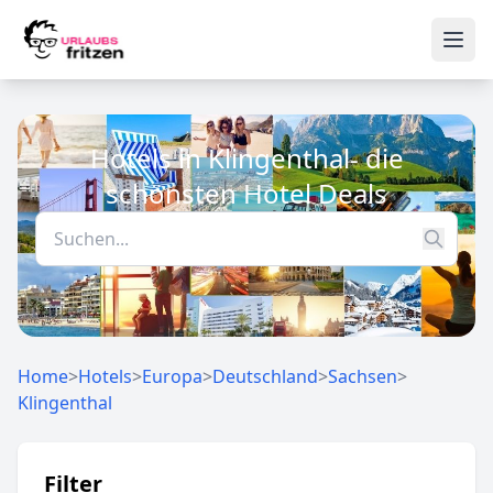
Skip to content
Ope
Hotels in Klingenthal- die
schönsten Hotel Deals
Home
>
Hotels
>
Europa
>
Deutschland
>
Sachsen
>
Klingenthal
Filter