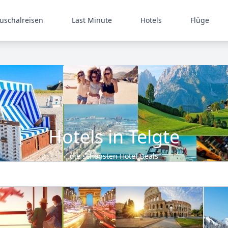
uschalreisen
Last Minute
Hotels
Flüge
Hotels in Telgte
die schönsten Hotel Deals