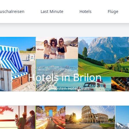
uschalreisen
Last Minute
Hotels
Flüge
Hotels in Brilon
die schönsten Hotel Deals