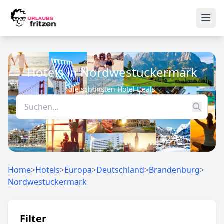
Skip to content
Ope
Hotels in Nordwestuckermark
die schönsten Hotel Deals
Home
>
Hotels
>
Europa
>
Deutschland
>
Brandenburg
>
Nordwestuckermark
Filter