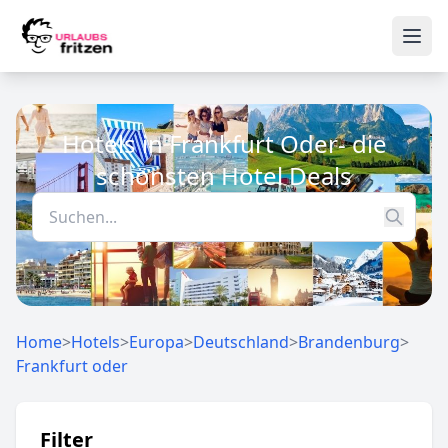
Skip to content
Ope
Hotels in Frankfurt Oder- die
schönsten Hotel Deals
Home
>
Hotels
>
Europa
>
Deutschland
>
Brandenburg
>
Frankfurt oder
Filter