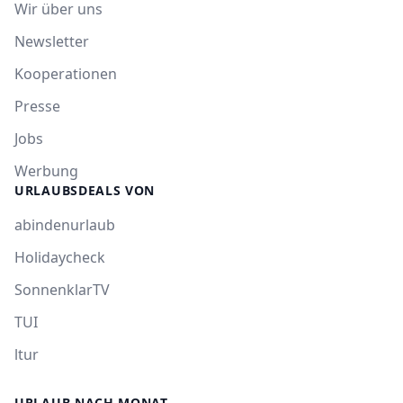
Wir über uns
Newsletter
Kooperationen
Presse
Jobs
Werbung
URLAUBSDEALS VON
abindenurlaub
Holidaycheck
SonnenklarTV
TUI
ltur
URLAUB NACH MONAT