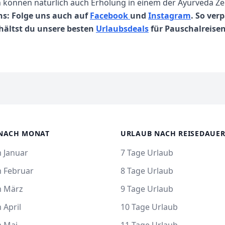
n können natürlich auch Erholung in einem der Ayurveda Ze
ns: Folge uns auch auf
Facebook
und
Instagram
. So ver
hältst du unsere besten
Urlaubsdeals
für Pauschalreisen
NACH MONAT
URLAUB NACH REISEDAUE
 Januar
7 Tage Urlaub
m Februar
8 Tage Urlaub
m März
9 Tage Urlaub
 April
10 Tage Urlaub