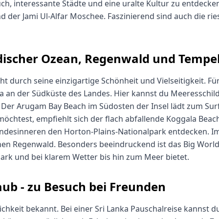
uch, interessante Städte und eine uralte Kultur zu entdecken
der Jami Ul-Alfar Moschee. Faszinierend sind auch die rie
ndischer Ozean, Regenwald und Tempe
ht durch seine einzigartige Schönheit und Vielseitigkeit. F
a an der Südküste des Landes. Hier kannst du Meeresschil
: Der Arugam Bay Beach im Südosten der Insel lädt zum Sur
öchtest, empfiehlt sich der flach abfallende Koggala Beach 
andesinneren den Horton-Plains-Nationalpark entdecken. Im
Regenwald. Besonders beeindruckend ist das Big World’s
ark und bei klarem Wetter bis hin zum Meer bietet.
aub - zu Besuch bei Freunden
ichkeit bekannt. Bei einer Sri Lanka Pauschalreise kannst d