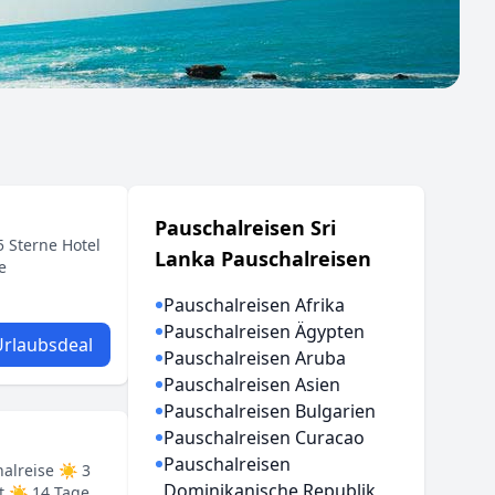
Pauschalreisen Sri
 Sterne Hotel
Lanka Pauschalreisen
e
Pauschalreisen Afrika
Pauschalreisen Ägypten
rlaubsdeal
Pauschalreisen Aruba
Pauschalreisen Asien
Pauschalreisen Bulgarien
Pauschalreisen Curacao
Pauschalreisen
halreise ☀ 3
Dominikanische Republik
rt ☀ 14 Tage