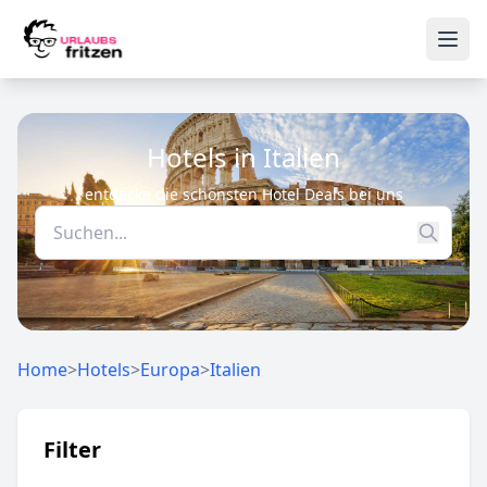
Skip to content
Ope
Hotels in Italien
entdecke die schönsten Hotel Deals bei uns
Home
>
Hotels
>
Europa
>
Italien
Filter