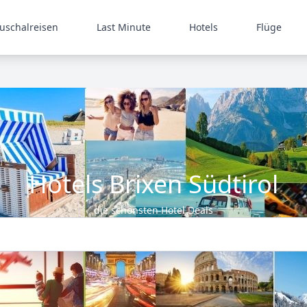
uschalreisen
Last Minute
Hotels
Flüge
Hotels Brixen Südtirol
die schönsten Hotel Deals