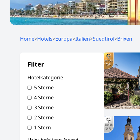
Home
>
Hotels
>
Europa
>
Italien
>
Suedtirol
>
Brixen
Filter
Hotelkategorie
5 Sterne
4 Sterne
3 Sterne
2 Sterne
1 Stern