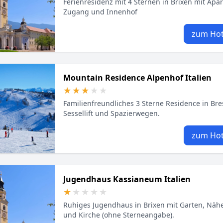
Ferienresidenz mit 4 Sternen in Brixen mit Apa
Zugang und Innenhof
zum Hot
Mountain Residence Alpenhof Italien
★★★★★
★★★★★
Familienfreundliches 3 Sterne Residence in Br
Sessellift und Spazierwegen.
zum Hot
Jugendhaus Kassianeum Italien
★★★★★
★★★★★
Ruhiges Jugendhaus in Brixen mit Garten, Nähe
und Kirche (ohne Sterneangabe).