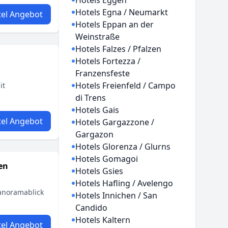
Hotels Eggen
Hotels Egna / Neumarkt
el Angebot
Hotels Eppan an der
Weinstraße
Hotels Falzes / Pfalzen
Hotels Fortezza /
Franzensfeste
Hotels Freienfeld / Campo
it
di Trens
Hotels Gais
el Angebot
Hotels Gargazzone /
Gargazon
Hotels Glorenza / Glurns
Hotels Gomagoi
en
Hotels Gsies
Hotels Hafling / Avelengo
Panoramablick
Hotels Innichen / San
Candido
Hotels Kaltern
el Angebot