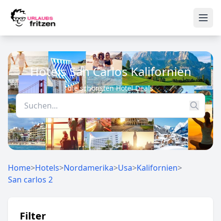
Skip to content
Ope
Hotels San Carlos Kalifornien
die schönsten Hotel Deals
Home
>
Hotels
>
Nordamerika
>
Usa
>
Kalifornien
>
San carlos 2
Filter