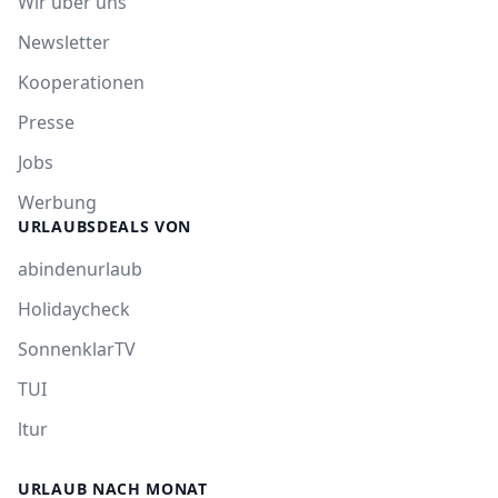
Wir über uns
Newsletter
Kooperationen
Presse
Jobs
Werbung
URLAUBSDEALS VON
abindenurlaub
Holidaycheck
SonnenklarTV
TUI
ltur
URLAUB NACH MONAT