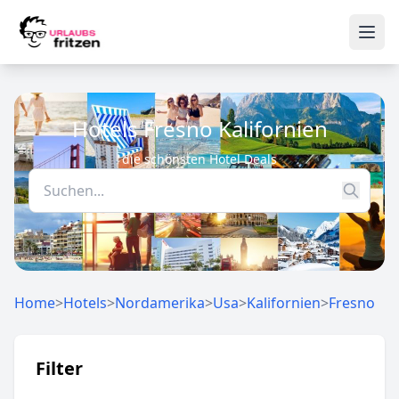
Skip to content
Ope
Hotels Fresno Kalifornien
die schönsten Hotel Deals
Home
>
Hotels
>
Nordamerika
>
Usa
>
Kalifornien
>
Fresno
Filter