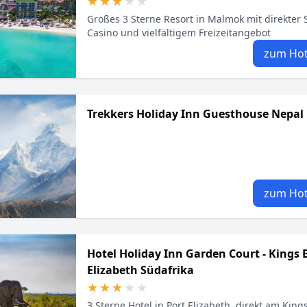
★★★★★
★★★★★
Großes 3 Sterne Resort in Malmok mit direkter 
Casino und vielfältigem Freizeitangebot
zum Hot
Trekkers Holiday Inn Guesthouse Nepal
zum Hot
Hotel Holiday Inn Garden Court - Kings 
Elizabeth Südafrika
★★★★★
★★★★★
3 Sterne Hotel in Port Elizabeth, direkt am King