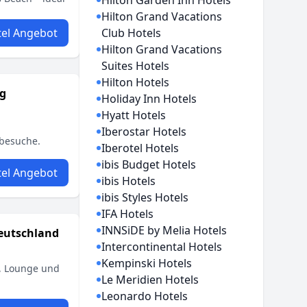
Hilton Garden Inn Hotels
Hilton Grand Vacations
el Angebot
Club Hotels
Hilton Grand Vacations
Suites Hotels
Hilton Hotels
g
Holiday Inn Hotels
Hyatt Hotels
Iberostar Hotels
ebesuche.
Iberotel Hotels
ibis Budget Hotels
el Angebot
ibis Hotels
ibis Styles Hotels
IFA Hotels
INNSiDE by Melia Hotels
Deutschland
Intercontinental Hotels
Kempinski Hotels
k, Lounge und
Le Meridien Hotels
Leonardo Hotels