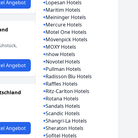
el Angebot
Lopesan Hotels
Maritim Hotels
Meininger Hotels
Mercure Hotels
land
Motel One Hotels
Mövenpick Hotels
ühstück,
MOXY Hotels
nhow Hotels
Novotel Hotels
el Angebot
Pullman Hotels
Radisson Blu Hotels
Raffles Hotels
Ritz-Carlton Hotels
tschland
Rotana Hotels
Sandals Hotels
Scandic Hotels
Shangri-La Hotels
el Angebot
Sheraton Hotels
Sofitel Hotels