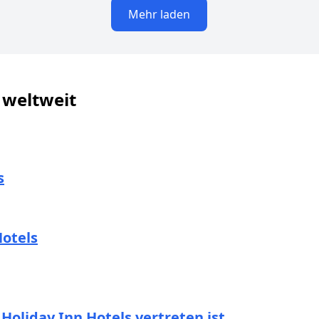
Mehr laden
 weltweit
s
Hotels
Holiday Inn Hotels vertreten ist