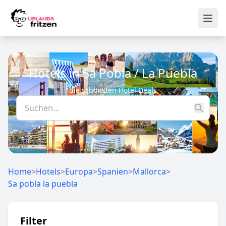
Skip to content
Ope
Hotels in Sa Pobla / La Puebla
die schönsten Hotel Deals
Home
>
Hotels
>
Europa
>
Spanien
>
Mallorca
>
Sa pobla la puebla
Filter