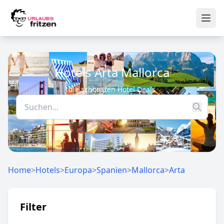
Skip to content
Ope
Hotels Arta Mallorca
die schönsten Hotel Deals
Home
>
Hotels
>
Europa
>
Spanien
>
Mallorca
>
Arta
Filter