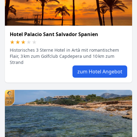
Hotel Palacio Sant Salvador Spanien
★★★★★
★★★★★
Historisches 3 Sterne Hotel in Artà mit romantischem
Flair, 3 km zum Golfclub Capdepera und 10 km zum
Strand
zum Hotel Angebot