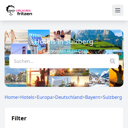
Skip to content
Ope
Hotels in Sulzberg
die schönsten Hotel Deals
Home
>
Hotels
>
Europa
>
Deutschland
>
Bayern
>
Sulzberg
Filter