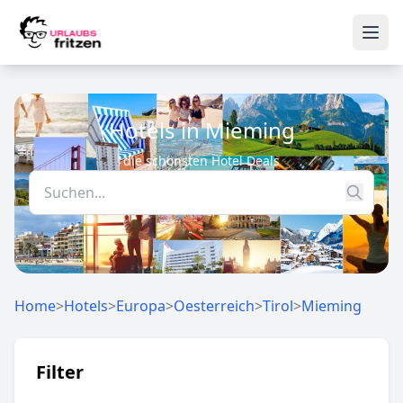
Skip to content
Ope
Hotels in Mieming
die schönsten Hotel Deals
Home
>
Hotels
>
Europa
>
Oesterreich
>
Tirol
>
Mieming
Filter