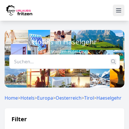
Skip to content
Ope
Hotels in Häselgehr
die schönsten Hotel Deals
Home
>
Hotels
>
Europa
>
Oesterreich
>
Tirol
>
Haeselgehr
Filter