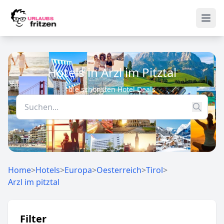
Skip to content
Ope
Hotels in Arzl im Pitztal
die schönsten Hotel Deals
Home
>
Hotels
>
Europa
>
Oesterreich
>
Tirol
>
Arzl im pitztal
Filter