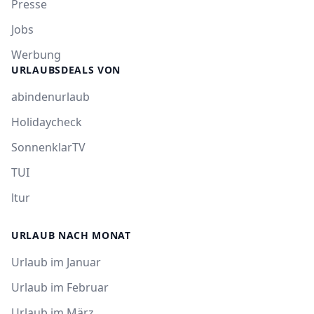
Presse
Jobs
Werbung
URLAUBSDEALS VON
abindenurlaub
Holidaycheck
SonnenklarTV
TUI
ltur
URLAUB NACH MONAT
Urlaub im Januar
Urlaub im Februar
Urlaub im März