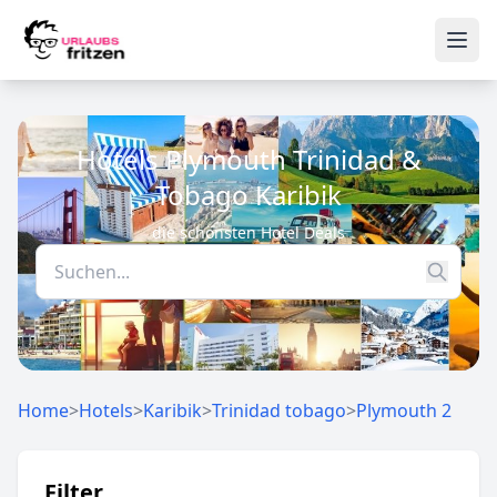
Skip to content
Ope
Hotels Plymouth Trinidad &
Tobago Karibik
die schönsten Hotel Deals
Home
>
Hotels
>
Karibik
>
Trinidad tobago
>
Plymouth 2
Filter