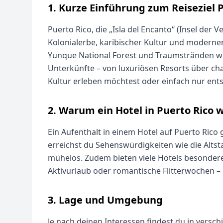
1. Kurze Einführung zum Reiseziel 
Puerto Rico, die „Isla del Encanto“ (Insel der
Kolonialerbe, karibischer Kultur und modernem
Yunque National Forest und Traumstränden wie 
Unterkünfte – von luxuriösen Resorts über cha
Kultur erleben möchtest oder einfach nur entsp
2. Warum ein Hotel in Puerto Rico 
Ein Aufenthalt in einem Hotel auf Puerto Rico g
erreichst du Sehenswürdigkeiten wie die Alts
mühelos. Zudem bieten viele Hotels besondere
Aktivurlaub oder romantische Flitterwochen – P
3. Lage und Umgebung
Je nach deinen Interessen findest du in versc