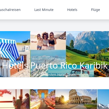
uschalreisen
Last Minute
Hotels
Flüge
Hotels Puerto Rico Karibik
die schönsten Hotel Deals