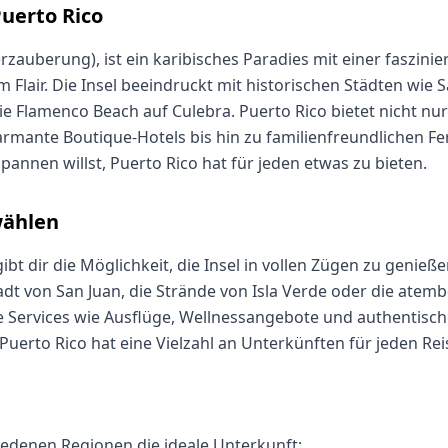
Puerto Rico
 Verzauberung), ist ein karibisches Paradies mit einer fasz
 Flair. Die Insel beeindruckt mit historischen Städten wie
Flamenco Beach auf Culebra. Puerto Rico bietet nicht nur k
rmante Boutique-Hotels bis hin zu familienfreundlichen Fer
annen willst, Puerto Rico hat für jeden etwas zu bieten.
wählen
ibt dir die Möglichkeit, die Insel in vollen Zügen zu genie
tadt von San Juan, die Strände von Isla Verde oder die at
 Services wie Ausflüge, Wellnessangebote und authentisch
uerto Rico hat eine Vielzahl an Unterkünften für jeden Reis
hiedenen Regionen die ideale Unterkunft: