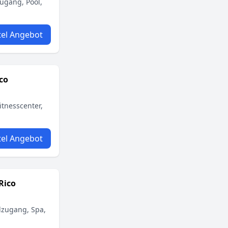
zugang, Pool,
el Angebot
co
itnesscenter,
el Angebot
Rico
ndzugang, Spa,