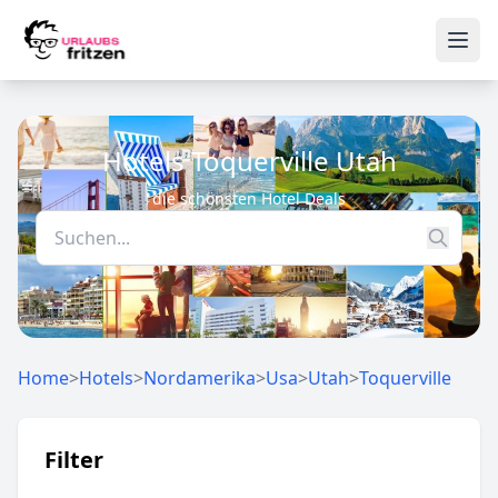
Skip to content
Ope
Hotels Toquerville Utah
die schönsten Hotel Deals
Home
>
Hotels
>
Nordamerika
>
Usa
>
Utah
>
Toquerville
Filter