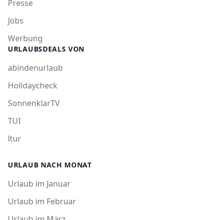
Presse
Jobs
Werbung
URLAUBSDEALS VON
abindenurlaub
Holidaycheck
SonnenklarTV
TUI
ltur
URLAUB NACH MONAT
Urlaub im Januar
Urlaub im Februar
Urlaub im März