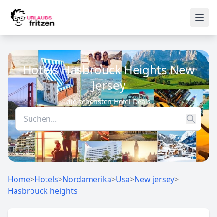
Skip to content
Ope
Hotels Hasbrouck Heights New
Jersey
die schönsten Hotel Deals
Home
>
Hotels
>
Nordamerika
>
Usa
>
New jersey
>
Hasbrouck heights