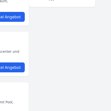
raum,
el Angebot
scenter und
el Angebot
it Pool,