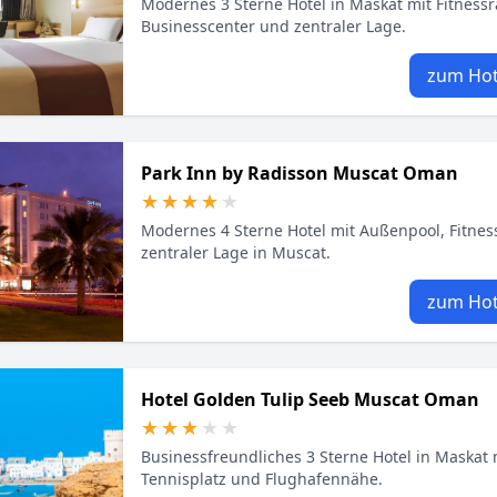
Modernes 3 Sterne Hotel in Maskat mit Fitness
Businesscenter und zentraler Lage.
zum Hot
Park Inn by Radisson Muscat Oman
★★★★★
★★★★★
Modernes 4 Sterne Hotel mit Außenpool, Fitnes
zentraler Lage in Muscat.
zum Hot
Hotel Golden Tulip Seeb Muscat Oman
★★★★★
★★★★★
Businessfreundliches 3 Sterne Hotel in Maskat m
Tennisplatz und Flughafennähe.