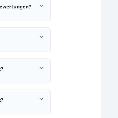
 Bewertungen?
t?
t?