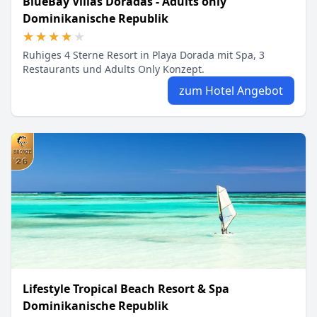
BlueBay Villas Doradas - Adults only
Dominikanische Republik
★★★★★
★★★★★
Ruhiges 4 Sterne Resort in Playa Dorada mit Spa, 3
Restaurants und Adults Only Konzept.
zum Hotel Angebot
Lifestyle Tropical Beach Resort & Spa
Dominikanische Republik