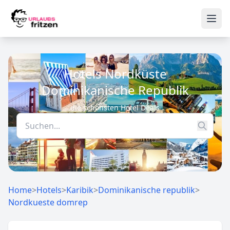
Skip to content
Ope
Hotels Nordküste
Dominikanische Republik
die schönsten Hotel Deals
Home
>
Hotels
>
Karibik
>
Dominikanische republik
>
Nordkueste domrep