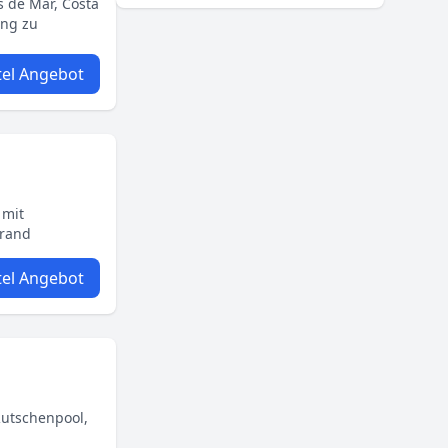
s de Mar, Costa
ang zu
el Angebot
 mit
trand
el Angebot
Rutschenpool,