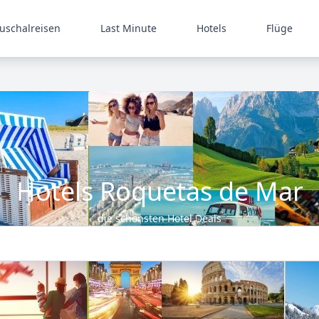
uschalreisen
Last Minute
Hotels
Flüge
Hotels Roquetas de Mar
die schönsten Hotel Deals