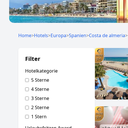
Home
>
Hotels
>
Europa
>
Spanien
>
Costa de almeria
>
Filter
Hotelkategorie
5 Sterne
4 Sterne
3 Sterne
2 Sterne
1 Stern