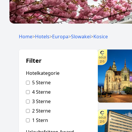
Home
>
Hotels
>
Europa
>
Slowakei
>
Kosice
Filter
Hotelkategorie
5 Sterne
4 Sterne
3 Sterne
2 Sterne
1 Stern