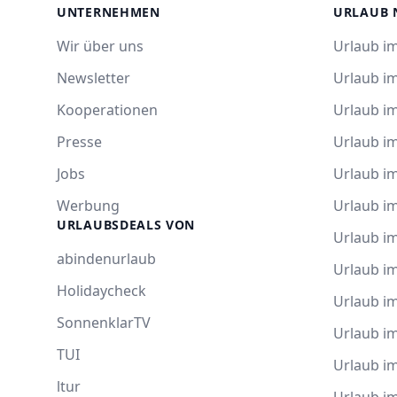
UNTERNEHMEN
URLAUB 
Wir über uns
Urlaub im
Newsletter
Urlaub i
Kooperationen
Urlaub i
Presse
Urlaub im
Jobs
Urlaub i
Werbung
Urlaub im
URLAUBSDEALS VON
Urlaub im
abindenurlaub
Urlaub i
Holidaycheck
Urlaub i
SonnenklarTV
Urlaub i
TUI
Urlaub i
ltur