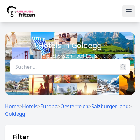
Skip to content
Ope
Hotels in Goldegg
die schönsten Hotel Deals
Home
>
Hotels
>
Europa
>
Oesterreich
>
Salzburger land
>
Goldegg
Filter