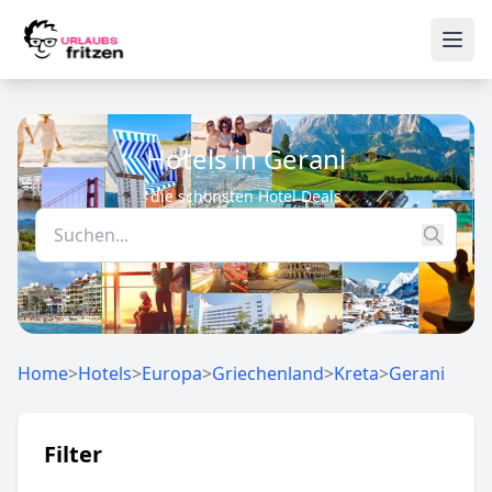
Skip to content
Ope
Hotels in Gerani
die schönsten Hotel Deals
Home
>
Hotels
>
Europa
>
Griechenland
>
Kreta
>
Gerani
Filter