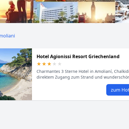
moliani
Hotel Agionissi Resort Griechenland
★★★★★
★★★★★
Charmantes 3 Sterne Hotel in Amolianí, Chalkidi
direktem Zugang zum Strand und wunderschö
zum Hot