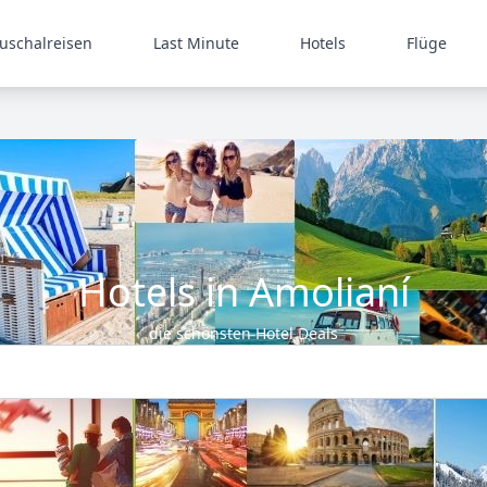
uschalreisen
Last Minute
Hotels
Flüge
Hotels in Amolianí
die schönsten Hotel Deals