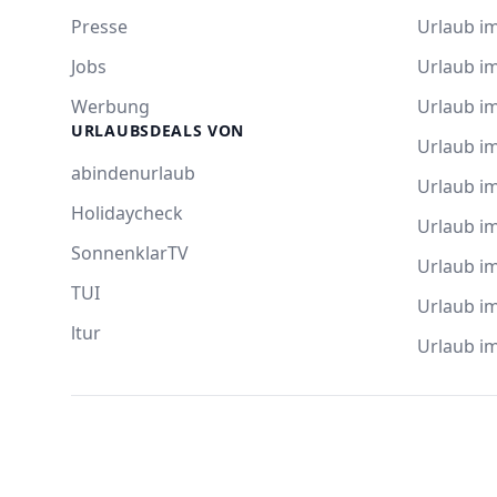
Presse
Urlaub im
Jobs
Urlaub i
Werbung
Urlaub im
URLAUBSDEALS VON
Urlaub im
abindenurlaub
Urlaub i
Holidaycheck
Urlaub i
SonnenklarTV
Urlaub i
TUI
Urlaub i
ltur
Urlaub i