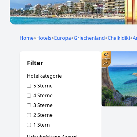
Home
>
Hotels
>
Europa
>
Griechenland
>
Chalkidiki
>
A
Filter
Hotelkategorie
5 Sterne
4 Sterne
3 Sterne
2 Sterne
1 Stern