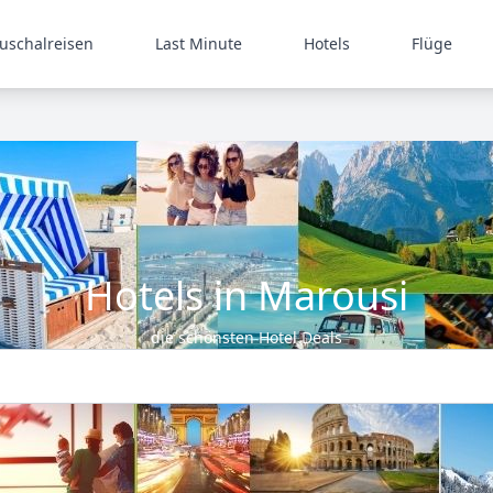
uschalreisen
Last Minute
Hotels
Flüge
Hotels in Marousi
die schönsten Hotel Deals