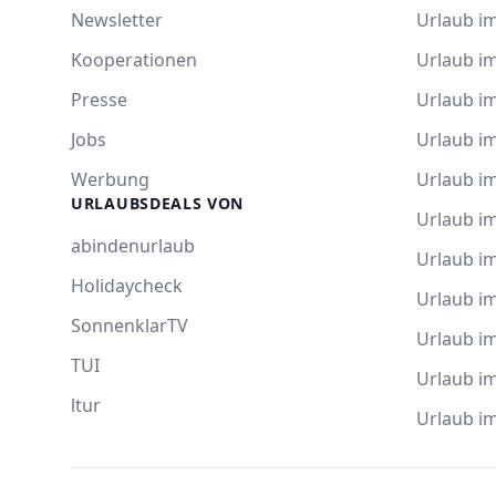
Newsletter
Urlaub i
Kooperationen
Urlaub i
Presse
Urlaub im
Jobs
Urlaub i
Werbung
Urlaub im
URLAUBSDEALS VON
Urlaub im
abindenurlaub
Urlaub i
Holidaycheck
Urlaub i
SonnenklarTV
Urlaub i
TUI
Urlaub i
ltur
Urlaub i