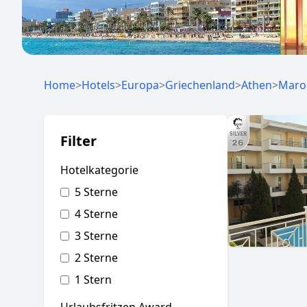
Home
>
Hotels
>
Europa
>
Griechenland
>
Athen
>
Maro
Filter
Hotelkategorie
5 Sterne
4 Sterne
3 Sterne
2 Sterne
1 Stern