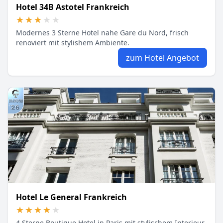
Hotel 34B Astotel Frankreich
★★★★★
★★★★★
Modernes 3 Sterne Hotel nahe Gare du Nord, frisch
renoviert mit stylishem Ambiente.
zum Hotel Angebot
Hotel Le General Frankreich
★★★★★
★★★★★
4 Sterne Boutique Hotel in Paris mit stylischem Interieur,