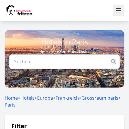
Skip to content
Ope
Hotels in Paris
die schönsten Hotel Deals
Home
>
Hotels
>
Europa
>
Frankreich
>
Grossraum paris
>
Paris
Filter